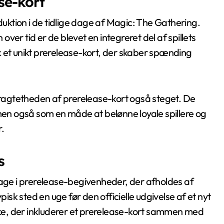
se-kort
oduktion i de tidlige dage af Magic: The Gathering.
er tid er de blevet en integreret del af spillets
k et unikt prerelease-kort, der skaber spænding
rtragtetheden af prerelease-kort også steget. De
n også som en måde at belønne loyale spillere og
.
s
tage i prerelease-begivenheder, der afholdes af
pisk sted en uge før den officielle udgivelse af et nyt
e, der inkluderer et prerelease-kort sammen med