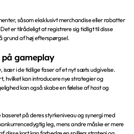
amenter, såsom eksklusivt merchandise eller rabatter
 er tilrådeligt at registrere sig tidligt til disse
å grund af høj efterspørgsel.
rt på gameplay
især i de tidlige faser af et nyt sæts udgivelse.
t, hvilket kan introducere nye strategier og
elighed kan også skabe en følelse af hast og
e baseret på deres styrkeniveau og synergi med
 i konkurrencedygtig leg, mens andre måske er mere
f disse kort kan forbedre en spillers strategi og