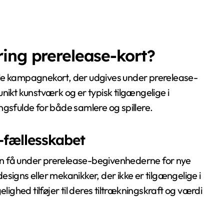
ing prerelease-kort?
elle kampagnekort, der udgives under prerelease-
nikt kunstværk og er typisk tilgængelige i
sfulde for både samlere og spillere.
-fællesskabet
 kan få under prerelease-begivenhederne for nye
designs eller mekanikker, der ikke er tilgængelige i
ghed tilføjer til deres tiltrækningskraft og værdi