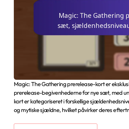
Magic: The Gathering prerelease-kort er eksklusive kampagneartikler, der udgives under
prerelease-begivenhederne for nye sæt, med un
kort er kategoriseret i forskellige sjældenhedsni
og mytiske sjældne, hvilket påvirker deres eftert