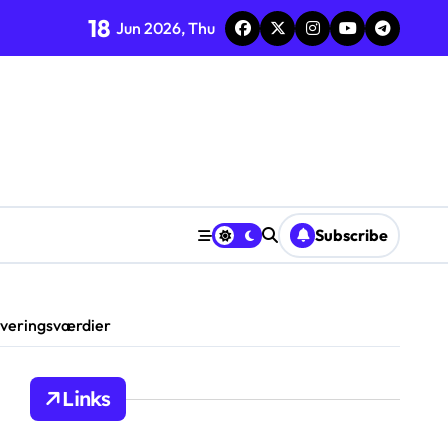
18
Jun 2026, Thu
a fællesskabet
ilbud, spillerengagement
ds
eninger
Subscribe
ioner
overingsværdier
Links