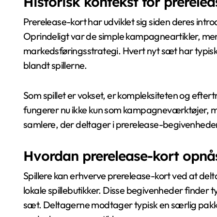
Historisk kontekst for prerelea
Prerelease-kort har udviklet sig siden deres intr
Oprindeligt var de simple kampagneartikler, men ov
markedsføringsstrategi. Hvert nyt sæt har typis
blandt spillerne.
Som spillet er vokset, er kompleksiteten og efte
fungerer nu ikke kun som kampagneværktøjer, me
samlere, der deltager i prerelease-begivenheder
Hvordan prerelease-kort opnå
Spillere kan erhverve prerelease-kort ved at del
lokale spillebutikker. Disse begivenheder finder ty
sæt. Deltagerne modtager typisk en særlig pakk