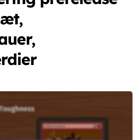
sæt,
auer,
rdier