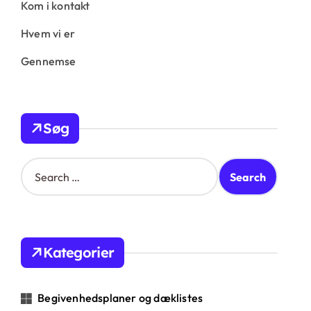
Kom i kontakt
Hvem vi er
Gennemse
Søg
S
e
a
r
c
h
Kategorier
f
o
r
Begivenhedsplaner og dæklistes
: