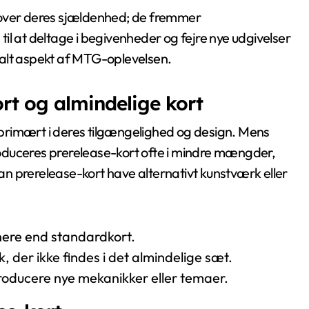
 over deres sjældenhed; de fremmer
il at deltage i begivenheder og fejre nye udgivelser
ralt aspekt af MTG-oplevelsen.
ort og almindelige kort
t primært i deres tilgængelighed og design. Mens
produceres prerelease-kort ofte i mindre mængder,
n prerelease-kort have alternativt kunstværk eller
nere end standardkort.
, der ikke findes i det almindelige sæt.
roducere nye mekanikker eller temaer.