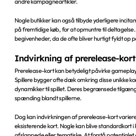
andre kampagneartikler.
Nogle butikker kan også tilbyde yderligere incit
på fremtidige køb, for at opmuntre til deltagelse. Det
begivenheder, da de ofte bliver hurtigt fyldt op p
Indvirkning af prerelease-ko
Prerelease-kort kan betydeligt påvirke gameplay, 
Spillere bygger ofte dæk omkring disse unikke kor
dynamikker til spillet. Deres begrænsede tilgæng
spænding blandt spillerne.
Dog kan indvirkningen af prerelease-kort varier
eksisterende kort. Nogle kan blive standardkort
afslappede eller tematiske. At forstå potentialet a